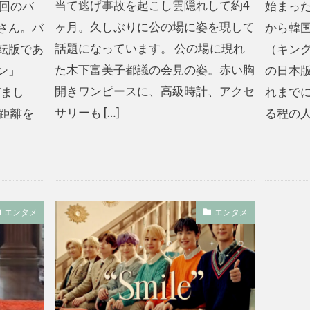
当て逃げ事故を起こし雲隠れして約4
今回のバ
始まった
ヶ月。久しぶりに公の場に姿を現して
さん。バ
から韓
話題になっています。 公の場に現れ
転版であ
（キン
た木下富美子都議の会見の姿。赤い胸
ン」
の日本
開きワンピースに、高級時計、アクセ
びまし
れまで
サリーも […]
も距離を
る程の人
エンタメ
エンタメ