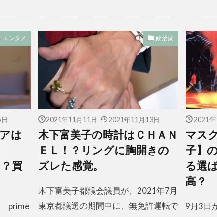
エンタメ
政治家
5日
2021年11月11日
2021年11月13日
2021
アは
木下富美子の時計はＣＨＡＮ
マス
っ
ＥＬ！？リングに胸開きの
子】
ド？買
ズレた感覚。
る選
高？
木下富美子都議会議員が、2021年7月
東京都議選の期間中に、無免許運転で
 prime
9月3日か