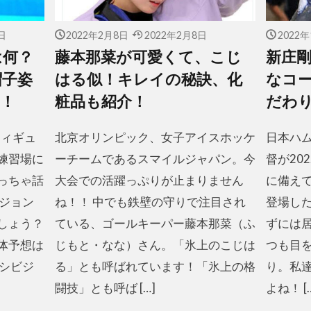
日
2022年2月8日
2022年2月8日
2022
は何？
藤本那菜が可愛くて、こじ
新庄
帽子姿
はる似！キレイの秘訣、化
なコ
！
粧品も紹介！
だわ
フィギュ
北京オリンピック、女子アイスホッケ
日本ハ
練習場に
ーチームであるスマイルジャパン。今
督が20
っちゃ話
大会での活躍っぷりが止まりません
に備え
ビジョン
ね！！ 中でも鉄壁の守りで注目され
登場し
しょう？
ている、ゴールキーパー藤本那菜（ふ
ずには
体予想は
じもと・なな）さん。「氷上のこじは
つも目
キシビジ
る」とも呼ばれています！「氷上の格
り。私
闘技」とも呼ば […]
よね！ [