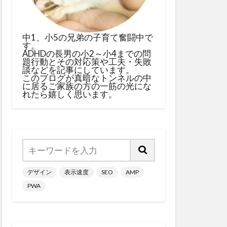
中1、小5の兄弟の子育て奮闘中で
す。
ADHDの長男の小2～小4までの問
題行動とその対応策や工夫・失敗
談などを記事にしています。
このブログが真暗なトンネルの中
に居るご家族の方の一筋の光にな
れたら嬉しく思います。
デザイン
表示速度
SEO
AMP
PWA