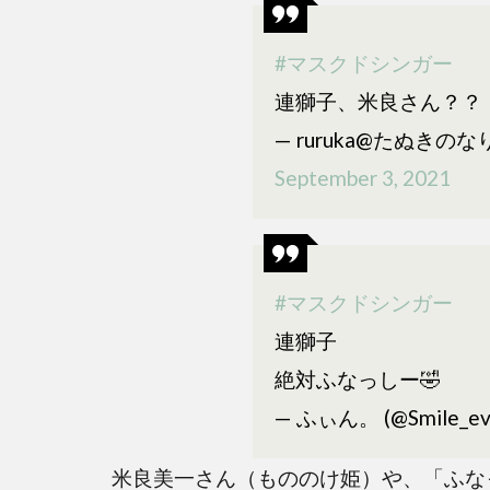
で
の
#マスクドシンガー
マ
ス
連獅子、米良さん？？
ク
— ruruka@たぬきのなりそ
ド
シ
September 3, 2021
ン
ガ
ー
連
#マスクドシンガー
獅
子
連獅子
の
絶対ふなっしー🤣
ヒ
— ふぃん。 (@Smile_ev
ン
ト
米良美一さん（もののけ姫）や、「ふな
2.1