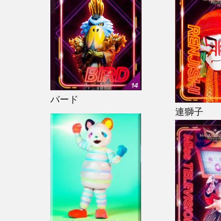
バード
連獅子