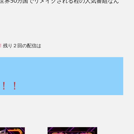
世界50カ国でリメイクされる程の人気番組なん
残り２回の配信は
！
！！