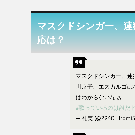
マス
クド
シン
マスクドシンガー、連
ガ
ー、
応は？
連獅
子の
正体
のネ
ット
マスクドシンガー、連
での
川京子、エスカルゴは
反応
は？
はわからないなぁ
2
#歌っているのは誰だ
こ
— 礼美 (@2940Hiromi
れ
ま