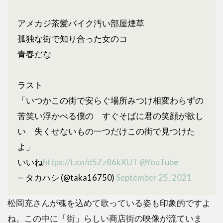
れ！
アメカジ茶髪バイク汚い部屋煙草
4
孤独な街で知り合った女のコ
ま
と
青春だな
め
ラスト
「いつかこの街で安らぐ場所みつけ相変わらずの
苦笑い浮かべる僕の すぐそばに君の笑顔が欲し
い 失くせないもの一つだけこの街で見つけた
よ」
いいね
https://t.co/d5Zz86kXUT
@YouTube
— タカハシ (@taka16750)
September 25, 2021
松岡充さんが魂を込めて歌っている姿も印象的ですよ
ね。この中に「街」らしい商店街の映像が流ていま