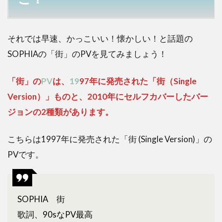
2
SOPHIA
の街PV
のロケ
それでは早速、かっこいい！懐かしい！と話題の
地はど
SOPHIAの「街」のPVを見てみましょう！
こ？部
屋は実
際使っ
「街」の
PV
は、
19
97年に発売された「街（Single
ていた
Version）」ものと、2010年にセルフカバーしたバー
場所？
ジョンの2種類があります。
3
SOPHIA
の街PV
こちらは1997年に発売された「街 (Single Version)」の
のロケ
PVです。
地はど
こ？セ
ルフカ
バーバ
SOPHIA 街
ージョ
ンのPV
歌詞、90sなPV最高
はこ