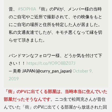
昔、
#SOPHIA
『街』のPVが、メンバー様の当時
のご自宅やご近所で撮影されて、その映像をもと
にご自宅の場所と住所を特定した人が居ました。
私の文通友達でしたが、キモチ悪くなって縁を切
らせて頂きました。
バンドマンなフォロワー様、どうか気を付けて下
さい！！
https://t.co/YO9O8BZ07J
— 美希 JAPAN (@curry_pan_japan)
October 9,
2019
「街」のPVに出てくる部屋は、当時本当に住んでいた
部屋だったそうなんです
。ニコ生で松岡充さんが昔住
んでいた「街」のPVに出てくる部屋から放送された回