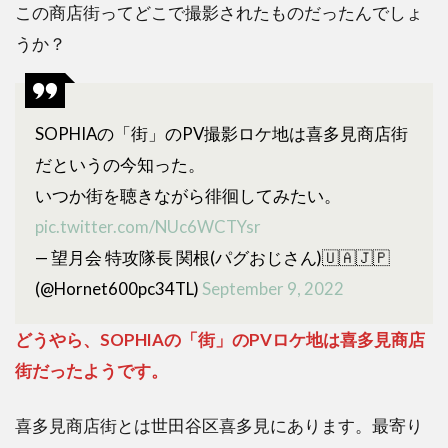
この商店街ってどこで撮影されたものだったんでしょ
うか？
SOPHIAの「街」のPV撮影ロケ地は喜多見商店街
だというの今知った。
いつか街を聴きながら徘徊してみたい。
pic.twitter.com/NUc6WCTYsr
— 望月会 特攻隊長 関根(パグおじさん)🇺🇦🇯🇵
(@Hornet600pc34TL)
September 9, 2022
どうやら、SOPHIAの「街」のPVロケ地は喜多見商店
街だったようです。
喜多見商店街とは世田谷区喜多見にあります。最寄り