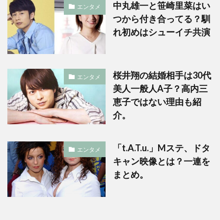
中丸雄一と笹崎里菜はい
エンタメ
つから付き合ってる？馴
れ初めはシューイチ共演
桜井翔の結婚相手は30代
エンタメ
美人一般人A子？高内三
恵子ではない理由も紹
介。
「t.A.T.u.」Mステ、ドタ
エンタメ
キャン映像とは？一連を
まとめ。