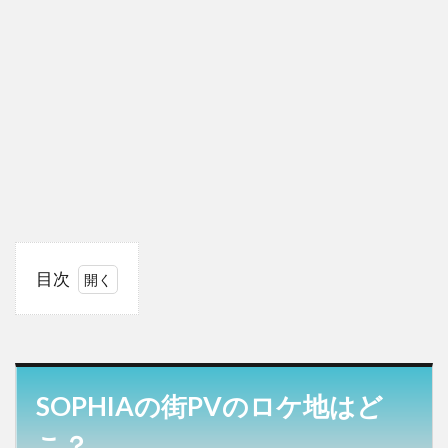
目次
1
SOPHIA
の街PV
のロケ
地はど
SOPHIAの街PVのロケ地はど
こ？
こ？