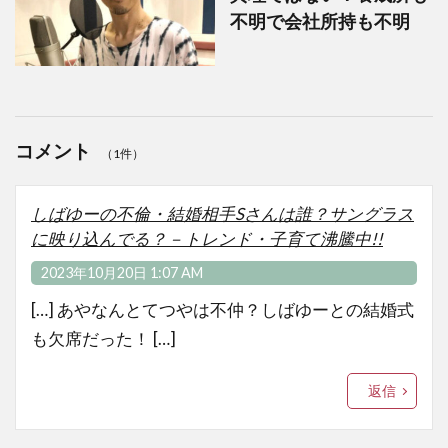
不明で会社所持も不明
コメント
（1件）
しばゆーの不倫・結婚相手Sさんは誰？サングラス
に映り込んでる？－トレンド・子育て沸騰中!!
2023年10月20日 1:07 AM
[…] あやなんとてつやは不仲？しばゆーとの結婚式
も欠席だった！ […]
返信