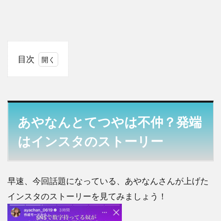
目次
1
あや
なん
とて
つや
あやなんとてつやは不仲？発端
は不
仲？
はインスタのストーリー
発端
はイ
ンス
タの
早速、今回話題になっている、あやなんさんが上げた
スト
インスタのストーリーを見てみましょう！
ーリ
ー