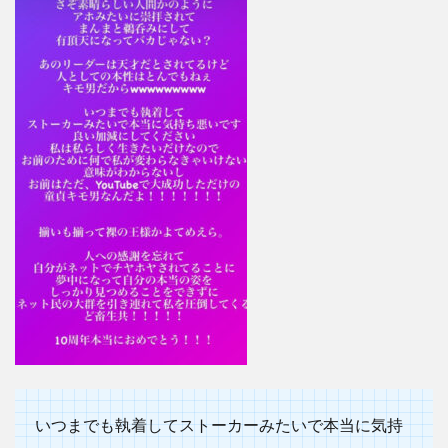
2
あや
なん
とて
つや
は不
仲？
エピ
ソー
ド4
選！
2.1
あや
なん
とし
ばゆ
ーの
結婚
式を
いつまでも執着してストーカーみたいで本当に気持
欠席