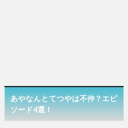
2.4
ピザ
パ事
件
3
あや
なん
とて
つや
は不
仲？
まと
め
あやなんとてつやは不仲？エピ
ソード4選！