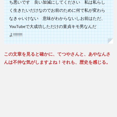
ち悪いです 良い加減にしてください 私は私らし
2.2
く生きたいだけなのでお前のために何で私が変わら
東海
オン
なきゃいけない 意味がわからないしお前はただ、
エア
YouTubeで大成功しただけの童貞キモ男なんだ
のイ
ベン
よ!!!!!!!
トに
企画
であ
この文章を見ると確かに、てつやさんと、あやなんさ
やな
んが
んは不仲な気がしますよね！それも、歴史を感じる。
潜入
時
2.3
アタ
ッシ
ュケ
ース
購入
事件