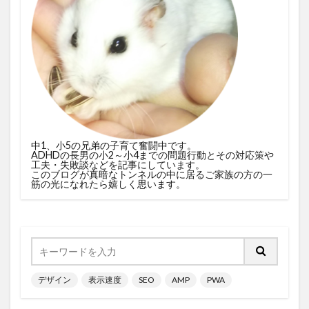
中1、小5の兄弟の子育て奮闘中です。
ADHDの長男の小2～小4までの問題行動とその対応策や
工夫・失敗談などを記事にしています。
このブログが真暗なトンネルの中に居るご家族の方の一
筋の光になれたら嬉しく思います。
デザイン
表示速度
SEO
AMP
PWA