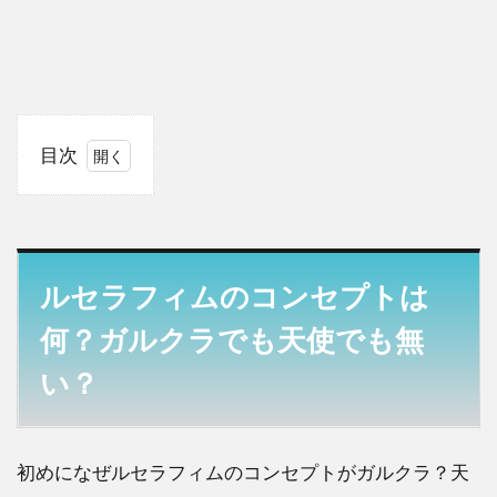
目次
1
ルセ
ラフ
ィム
のコ
ルセラフィムのコンセプトは
ンセ
プト
何？ガルクラでも天使でも無
は
い？
何？
ガル
クラ
でも
初めになぜルセラフィムのコンセプトがガルクラ？天
天使
でも