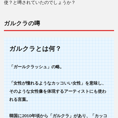
使？と噂されていたのでしょうか？
無
い？
1.1
ガルクラの噂
ガル
クラ
の噂
1.2
ガルクラとは何？
天使
の噂
「ガールクラッシュ」の略。
2
ルセ
ラフ
「女性が憧れるようなカッコいい女性」を意味し、
ィム
そのような女性像を体現するアーティストにも使わ
のコ
ンセ
れる言葉。
プト
は
何？
韓国に2010年頃から「ガルクラ」があり、「カッコ