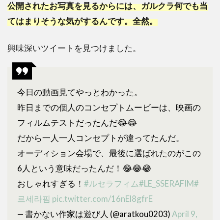
公開されたお写真を見るからには、ガルクラ何でも当
てはまりそうな気がするんです。全然。
興味深いツイートを見つけました。
今日の動画見てやっとわかった。
昨日までの個人のコンセプトムービーは、映画の
フィルムテストだったんだ😂😂
だから一人一人コンセプトが違ってたんだ。
オーディション会場で、最後に選ばれたのがこの
6人という意味だったんだ！😂😂😂
おしゃれすぎる！
#ルセラフィム
#LE_SSERAFIM
#
르세라핌
pic.twitter.com/16nEl8gfrE
— 書かない作家は遊び人 (@aratkou0203)
April 9,