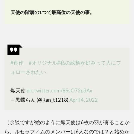
天使の階層の1つで最高位の天使の事。
#創作
#オリジナル
#私の絵柄が好みって人にフ
ォローされたい
熾天使
pic.twitter.com/8SsO72p3Ax
— 黒蝶らん (@Ran_t1218)
April 4, 2022
（余談ですが絵のように熾天使は6枚の羽が有ることか
ら、ルセラフィムのメンバーは6人なのでは？と始めか