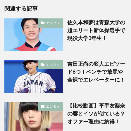
関連する記事
佐久本和夢は青森大学の
エンタメ
超エリート新体操選手で
現役大学3年生！
吉田正尚の変人エピソー
エンタメ
ド6つ！ベンチで放屁や
全裸でエレベーターに！
【比較動画】平手友梨奈
エンタメ
の響とイソが似ている？
オファー理由に納得！