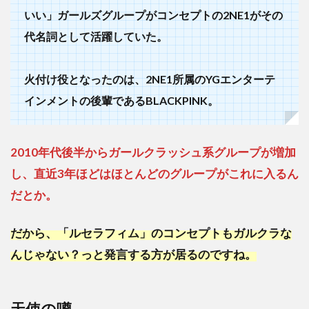
ガル
いい」ガールズグループがコンセプトの2NE1がその
クラ
でも
代名詞として活躍していた。
天使
でも
無く
火付け役となったのは、2NE1所属のYGエンターテ
何？
インメントの後輩であるBLACKPINK。
3
ま
と
2010年代後半からガールクラッシュ系グループが増加
め
し、直近3年ほどはほとんどのグループがこれに入るん
だとか。
だから、「ルセラフィム」のコンセプトもガルクラな
んじゃない？っと発言する方が居るのですね。