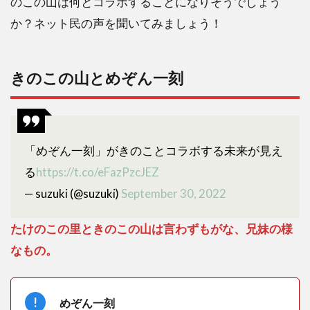
のこの山は何とコラボすることになりそうでしょう
る星
か？ネット民の声を聞いてみましょう！
やつ
ら！
1.1
きのこの山とめぞん一刻
きの
この
山と
めぞ
ん一
「めぞん一刻」がきのことコラボする未来が見え
刻
る
https://t.co/eFazPzcJEZ
1.2
— suzuki (@suzuki)
September 30, 2022
きの
この
山と
たけのこの里ときのこの山は言わずもがな、兄妹の様
ピッ
なもの。
コロ
大魔
王
めぞん一刻
1.3