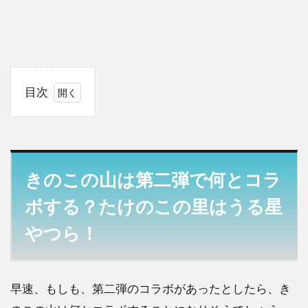
目次
1
きの
この
山は
第二
きのこの山は第二弾で何とコラ
弾で
何と
ボする？たけのこの里はうる星
コラ
やつら！
ボす
る？
たけ
のこ
早速、もしも、第二弾のコラボがあったとしたら、き
の里
はう