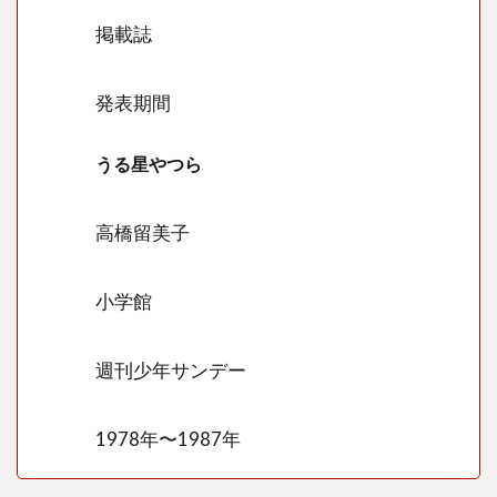
少女
帯
掲載誌
2
きの
発表期間
この
山は
うる星やつら
第二
弾で
何と
高橋留美子
コラ
ボす
る？
小学館
たけ
のこ
の里
週刊少年サンデー
はラ
ムち
ゃん
1978年〜1987年
の角
でコ
ラ