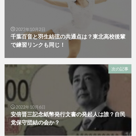
2022年10月2日
千葉百音と羽生結弦の共通点は？東北高校後輩
で練習リンクも同じ！
次の記事
2022年10月6日
安倍晋三記念紙幣発行文書の発起人は誰？自民
党保守団結の会か？