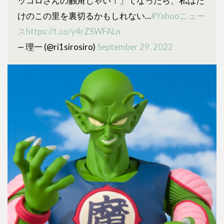
ッコロさんの触角じゃい！」てなったら、私はた
けのこの里を裏切るかもしれない…
#Yahooニュー
ス
https://t.co/y4rZSWFALn
— 理一 (@ri1sirosiro)
September 29, 2022