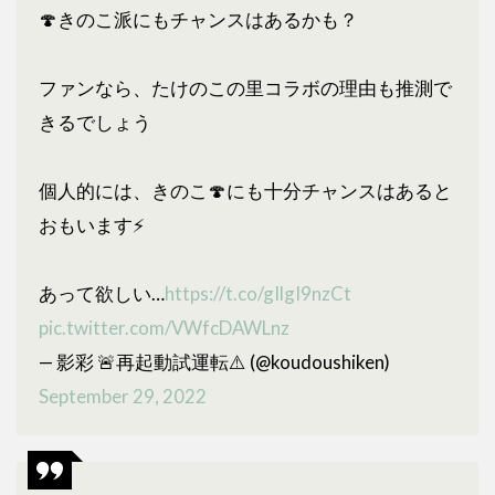
🍄きのこ派にもチャンスはあるかも？
ファンなら、たけのこの里コラボの理由も推測で
きるでしょう
個人的には、きのこ🍄にも十分チャンスはあると
おもいます⚡️
あって欲しい…
https://t.co/gIlgI9nzCt
pic.twitter.com/VWfcDAWLnz
— 影彩 🚨再起動試運転⚠️ (@koudoushiken)
September 29, 2022