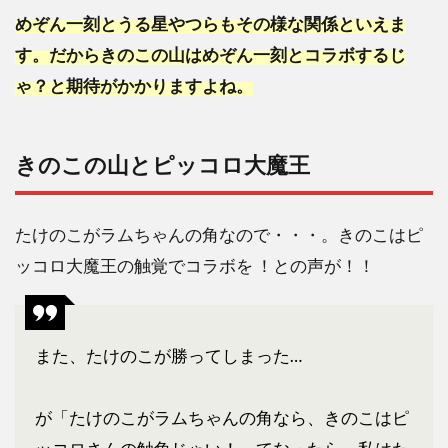
ボ！
めぞん一刻とうる星やつらもその様な関係といえま
3
す。だからきのこの山はめぞん一刻とコラボするじ
きの
ゃ？と期待がかかりますよね。
この
山は
第二
弾で
きのこの山とピッコロ大魔王
何と
コラ
ボす
たけのこがラムちゃんの角なので・・・。きのこはピ
る？
ッコロ大魔王の触覚でコラボを ！との声が！！
コラ
ボの
チャ
ンス
はあ
また、たけのこが勝ってしまった…
る
の？
が「たけのこがラムちゃんの角なら、きのこはピ