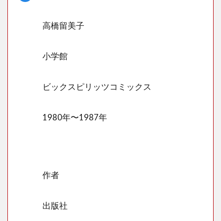
きの
この
高橋留美子
山と
ちい
かわ
小学館
の山
姥
ビックスピリッツコミックス
1.4
きの
この
1980年〜1987年
山と
鎌倉
殿の
13人
1.5
作者
きの
この
山と
出版社
筋肉