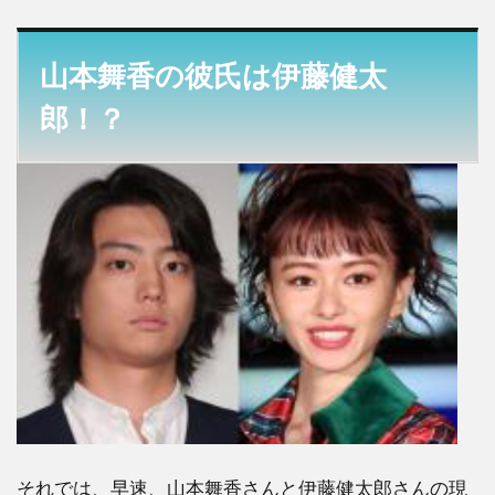
の彼氏
は伊藤
健太
山本舞香の彼氏は伊藤健太
郎！？
郎！？
2
山
本舞香
サボテ
ンは伊
藤健太
郎から
のプレ
ゼン
ト！？
3
山本
舞香の彼
氏はマイ
ファス
Hiro！？
それでは、早速、山本舞香さんと伊藤健太郎さんの現
4