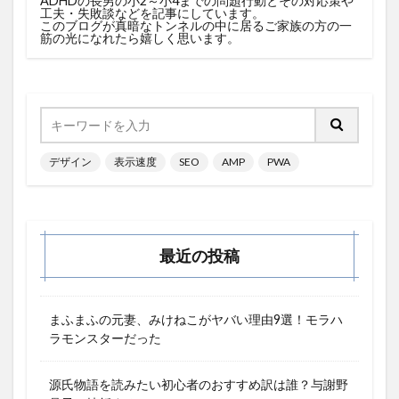
ADHDの長男の小2～小4までの問題行動とその対応策や
工夫・失敗談などを記事にしています。
このブログが真暗なトンネルの中に居るご家族の方の一
筋の光になれたら嬉しく思います。
デザイン
表示速度
SEO
AMP
PWA
最近の投稿
まふまふの元妻、みけねこがヤバい理由9選！モラハ
ラモンスターだった
源氏物語を読みたい初心者のおすすめ訳は誰？与謝野