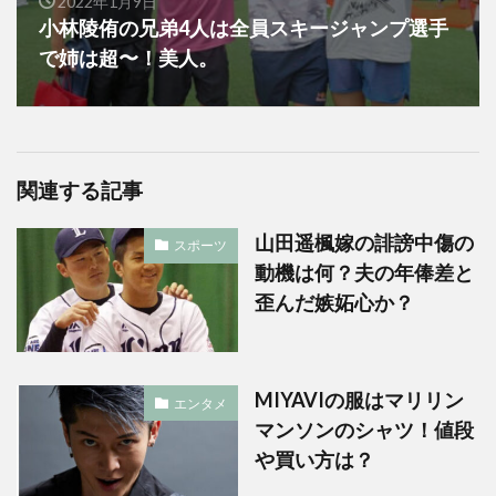
2022年1月9日
小林陵侑の兄弟4人は全員スキージャンプ選手
で姉は超〜！美人。
関連する記事
山田遥楓嫁の誹謗中傷の
スポーツ
動機は何？夫の年俸差と
歪んだ嫉妬心か？
MIYAVIの服はマリリン
エンタメ
マンソンのシャツ！値段
や買い方は？