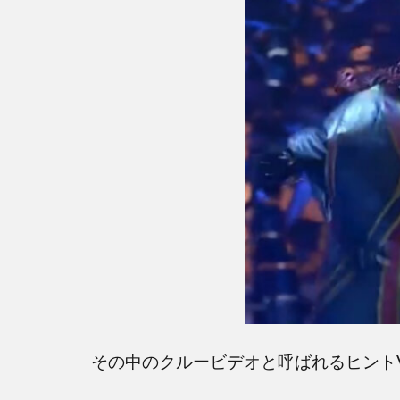
の
ヒ
ン
ト
2
ネッ
トで
のニ
ンジ
ャの
正体
の予
想
は？
3
その中のクルービデオと呼ばれるヒント
ヒン
トを