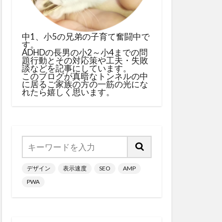
中1、小5の兄弟の子育て奮闘中で
す。
ADHDの長男の小2～小4までの問
題行動とその対応策や工夫・失敗
談などを記事にしています。
このブログが真暗なトンネルの中
に居るご家族の方の一筋の光にな
れたら嬉しく思います。
デザイン
表示速度
SEO
AMP
PWA