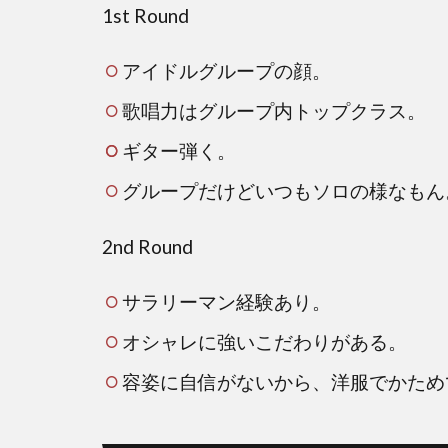
1st Round
元に
ニン
ジャ
アイドルグループの顔。
はト
歌唱力はグループ内トップクラス。
レエ
ン斎
ギター弾く。
藤さ
グループだけどいつもソロの様なもん
んな
のか
検証
2nd Round
しま
し
サラリーマン経験あり。
た。
オシャレに強いこだわりがある。
3.1
容姿に自信がないから、洋服でかため
アイ
ドル
グル