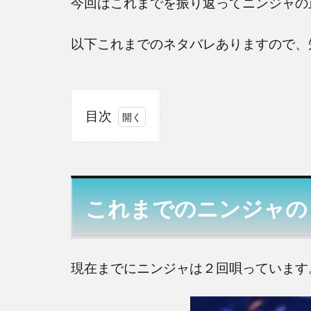
今回はこれまでを振り返ってニンジャの
以下これまでのネタバレありますので、
目次
1
こ
れ
ま
これまでのニンジャの
で
の
ニ
ン
現在までにニンジャは２回唄っています
ジ
ャ