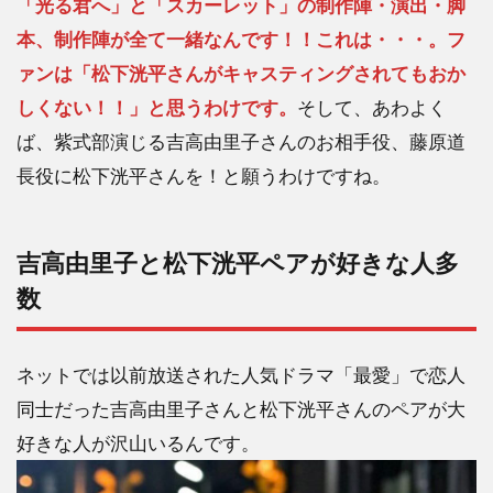
「光る君へ」と「スカーレット」の制作陣・演出・脚
本、制作陣が全て一緒なんです！！これは・・・。フ
ァンは「松下洸平さんがキャスティングされてもおか
しくない！！」と思うわけです。
そして、あわよく
ば、紫式部演じる吉高由里子さんのお相手役、藤原道
長役に松下洸平さんを！と願うわけですね。
吉高由里子と松下洸平ペアが好きな人多
数
ネットでは以前放送された人気ドラマ「最愛」で恋人
同士だった吉高由里子さんと松下洸平さんのペアが大
好きな人が沢山いるんです。