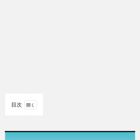
目次
1
【光る
君へ】
藤原道