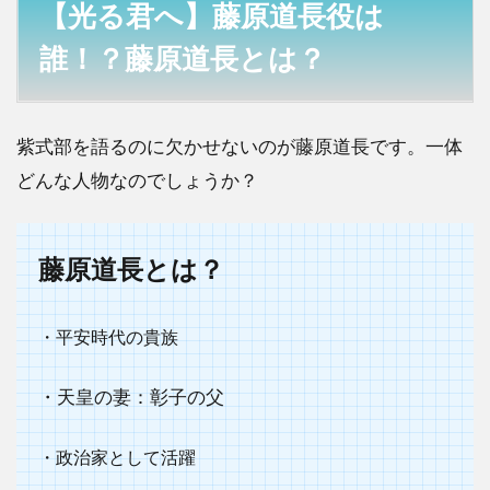
長役は
【光る君へ】藤原道長役は
誰！？
藤原道
誰！？藤原道長とは？
長と
は？
2
紫式部を語るのに欠かせないのが藤原道長です。一体
【光る
どんな人物なのでしょうか？
君へ】
藤原道
長役は
誰！？
藤原道長とは？
吉高由
里子と
共演す
・平安時代の貴族
るのは
松下洸
平？
・天皇の妻：彰子の父
2.1
・政治家として活躍
光源
氏は