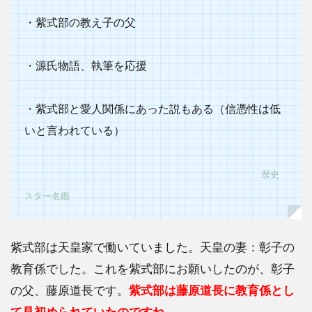
藤原
・紫式部の教え子の父
道長
がモ
デル
・源氏物語、執筆を応援
2.2
光る
・紫式部と愛人関係にあった説もある（信憑性は低
君へ
の制
いと言われている）
作陣
がス
カー
歴史
レッ
ト制
スター名鑑
作陣
と同
じ
紫式部は天皇家で働いていました。天皇の妻：彰子の
2.3
教育係でした。これを紫式部にお願いしたのが、彰子
吉高
の父、藤原道長です。
紫式部は藤原道長に教育係とし
由里
て見初められていたのですね。
子と