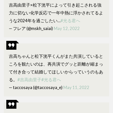
吉高由里子×松下洸平によって引き起こされる強
力に切ない化学反応で一年中熱に浮かされてるよ
うな2024年を過ごしたい…
#光る君へ
— フレア (@mskh_saiai)
May 12, 2022
吉高ちゃんと松下洸平くんがまた共演していると
ころを観たいのは、再共演でグッと距離が縮まっ
て付き合って結婚してほしいからっていうのもあ
る。
#吉高由里子
#光る君へ
— taccosaya (@taccosaya_e)
May 11, 2022