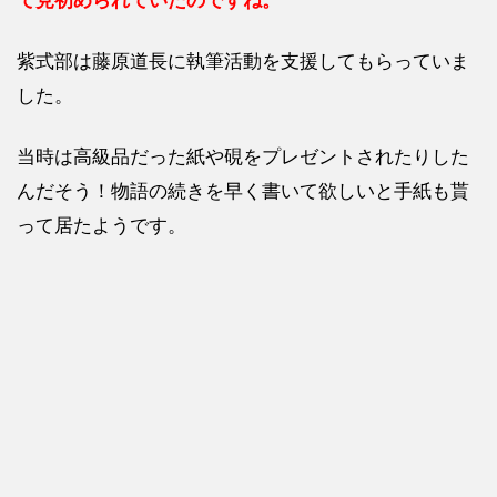
松下
洸平
紫式部は藤原道長に執筆活動を支援してもらっていま
ペア
が好
した。
きな
人多
当時は高級品だった紙や硯をプレゼントされたりした
数
んだそう！物語の続きを早く書いて欲しいと手紙も貰
2.4
って居たようです。
松下洸
平の名
前に
「光」
が入っ
ている
2.5
制作
陣も
世間
の反