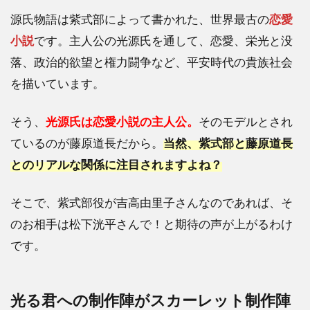
源氏物語は紫式部によって書かれた、世界最古の
恋愛
小説
です。主人公の光源氏を通して、恋愛、栄光と没
落、政治的欲望と権力闘争など、平安時代の貴族社会
を描いています。
そう、
光源氏は恋愛小説の主人公。
そのモデルとされ
ているのが藤原道長だから。
当然、紫式部と藤原道長
とのリアルな関係に注目されますよね？
そこで、紫式部役が吉高由里子さんなのであれば、そ
のお相手は松下洸平さんで！と期待の声が上がるわけ
です。
光る君への制作陣がスカーレット制作陣