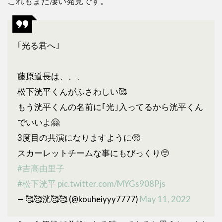
これもまた凄い発見です。
｢光る君へ｣
藤原道長は、、、
松下洸平くんがふさわしい🥰
もう洸平くんの名前に｢光｣入ってるから洸平くん
でいいよ🤗
3度目の共演になりますように🥺
スカーレットチームな事にもびっくり🥺
#吉高由里子
#松下洸平
pic.twitter.com/MYGs908Pjs
— 🥰🥰洸🥰🥰 (@kouheiyyy7777)
May 11, 2022