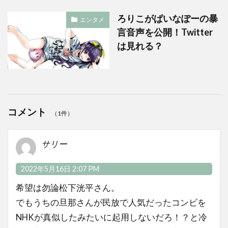
ろりこがぱいなぽーの暴
エンタメ
言音声を公開！Twitter
は見れる？
コメント
（1件）
サリー
2022年5月16日 2:07 PM
希望は勿論松下洸平さん。
でもうちの旦那さんが民放で人気だったコンビを
NHKが真似したみたいに起用しないだろ！？と冷