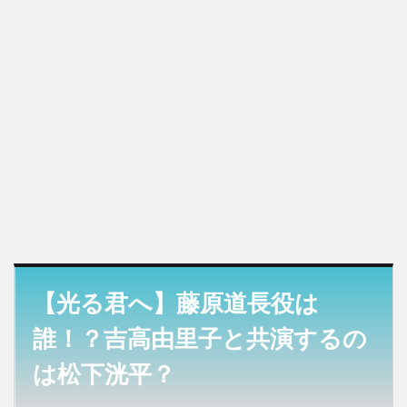
応を
反映
させ
るハ
ズだ
から
3
【光る
君へ】
藤原道
長役は
誰！？
松下洸
平以外
の声
【光る君へ】藤原道長役は
は？
誰！？吉高由里子と共演するの
は松下洸平？