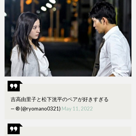
吉高由里子と松下洸平のペアが好きすぎる
— ®️ (@ryomano0321)
May 11, 2022