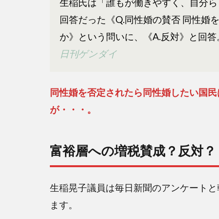
生稲氏は「誰もが働きやすく、自分ら
1.2
回答だった《Q.同性婚の賛否 同性婚
富裕
か》という問いに、《A.反対》と回答
層へ
の増
日刊ゲンダイ
税賛
成？
反
同性婚を否定されたら同性婚したい国民
対？
が・・・。
1.3
夫婦
別姓
富裕層への増税賛成？反対？
賛
成？
反
生稲晃子議員は毎日新聞のアンケートと
対？
ます。
1.4