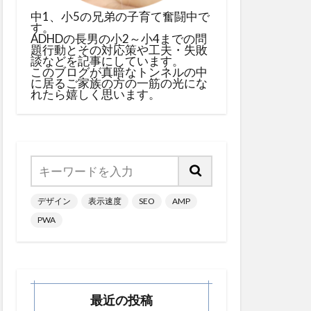
中1、小5の兄弟の子育て奮闘中で
す。
ADHDの長男の小2～小4までの問
題行動とその対応策や工夫・失敗
談などを記事にしています。
このブログが真暗なトンネルの中
に居るご家族の方の一筋の光にな
れたら嬉しく思います。
デザイン
表示速度
SEO
AMP
PWA
最近の投稿