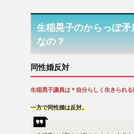
生稲
晃子
のか
生稲晃子のからっぽ矛
らっ
ぽ矛
なの？
盾言
動総
まと
同性婚反対
め！
二重
人格
な
生稲晃子議員は＊自分らしく生きられる
の？
一方で同性婚は反対。
1.1
同性
婚反
対