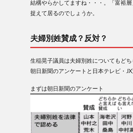
結構やらかしてますね・・・。「富裕層
の反
応
捉えて居るのでしょうか。
は？
3
夫婦別姓賛成？反対？
生
稲
晃
生稲晃子議員は夫婦別姓についてもどち
子
の
朝日新聞のアンケートと日本テレビ・J
か
ら
まずは朝日新聞のアンケート
っ
ぽ
矛
盾
政
策