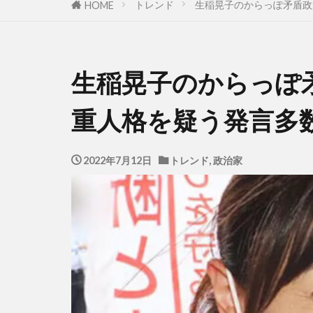
トレンド
生稲晃子のからっぽ矛盾政
HOME
生稲晃子のからっぽ
重人格を疑う発言多
2022年7月12日
トレンド
,
政治家