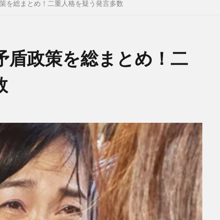
策を総まとめ！二重人格を疑う発言多数
矛盾政策を総まとめ！二
数