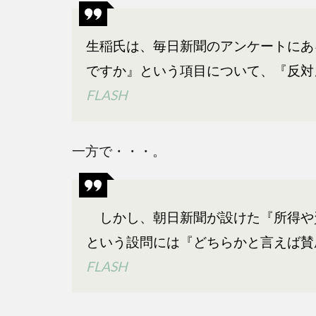
がん
から
生稲氏は、毎日新聞のアンケートにあ
国民
を守
ですか』という項目について、『反対
る？
FLASH
2
生稲
一方で・・・。
晃子
のか
らっ
ぽ矛
しかし、朝日新聞が設けた『所得や
盾政
策を
という設問には『どちらかと言えば賛
総ま
FLASH
と
め！
世間