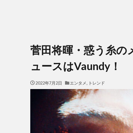
菅田将暉・惑う糸の
ュースはVaundy！
2022年7月2日
エンタメ
,
トレンド