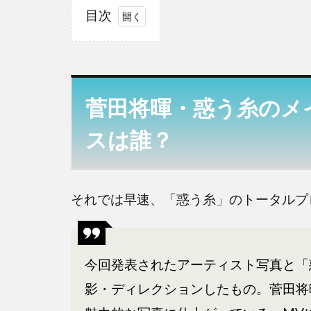
目次
1
菅田
将
暉・
菅田将暉・惑う糸のメ
惑う
糸の
スは誰？
メイ
ク、
トー
タル
それでは早速、「惑う糸」のトータルプ
プロ
デュ
ース
今回発表されたアーティスト写真と「惑
は
誰？
影・ディレクションしたもの。菅田将
2