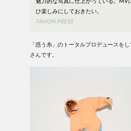
魅力的な写真に仕上がっている。MV
菅田
ひ楽しみにしておきたい。
将
FAHON PRESS
暉・
惑う
糸の
「惑う糸」のトータルプロデュースをしてい
メイ
ク担
さんです。
当
は？
3
ま
と
め