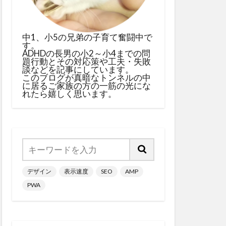
中1、小5の兄弟の子育て奮闘中で
す。
ADHDの長男の小2～小4までの問
題行動とその対応策や工夫・失敗
談などを記事にしています。
このブログが真暗なトンネルの中
に居るご家族の方の一筋の光にな
れたら嬉しく思います。
デザイン
表示速度
SEO
AMP
PWA