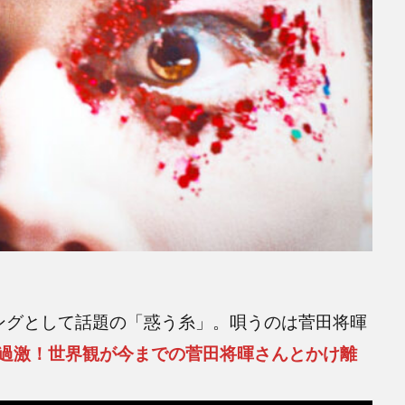
マソングとして話題の「惑う糸」。唄うのは菅田将暉
過激！世界観が今までの菅田将暉さんとかけ離