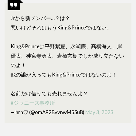
Jrから新メンバー…？は？
悪いけどそれはもうKing&Princeではない。
King&Princeは平野紫耀、永瀬廉、髙橋海人、岸
優太、神宮寺勇太、岩橋玄樹でしか成り立たない
のよ！
他の誰が入ってもKing&Princeではないのよ！
名前だけ借りても売れませんよ？
#ジャニーズ事務所
— hrn♡ (@omA92BvvnwM5SuB)
May 3, 2023