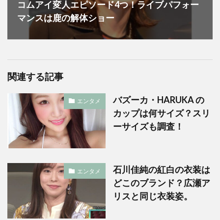
コムアイ変人エピソード4つ！ライブパフォー
マンスは鹿の解体ショー
関連する記事
バズーカ・HARUKA の
エンタメ
カップは何サイズ？スリ
ーサイズも調査！
石川佳純の紅白の衣装は
エンタメ
どこのブランド？広瀬ア
リスと同じ衣装姿。