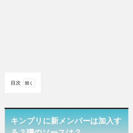
目次
1
キン
プリ
に新
メン
キンプリに新メンバーは加入す
バー
は加
る？噂のソースは？