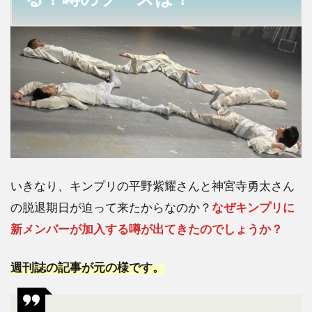
入す
る？
噂の
ソー
ス
は？
2
キン
プリ
に新
メン
バー
いきなり、キンプリの平野紫耀さんと神宮寺勇太さん
は加
の脱退期日が迫って来たからなのか？
なぜキンプリに
入し
ない
新メンバーが加入する噂が出てきたのでしょうか？
理由
5
週刊誌の記事が元の様です。
つ！
少ク
ラの
動画