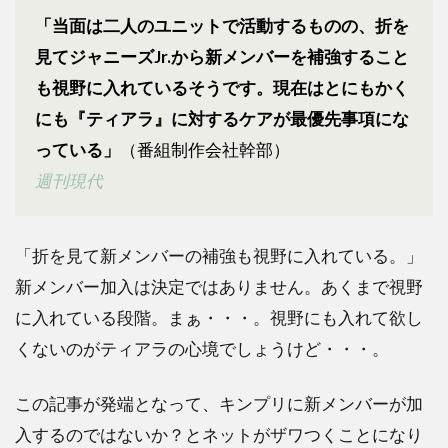
が証
「当面は二人のユニットで活動するものの、折を
明
見てジャニーズJr.から新メンバーを補強すること
2.1
も視野に入れているそうです。現在はとにもかく
少ク
にも『ティアラ』に対するケアが最優先事項にな
ラの
動画
っている」
（番組制作会社幹部）
で断
週刊現代
言
2.2
記事
「折を見て新メンバーの補強も視野に入れている。」
のPV
新メンバー加入は決定ではありません。あくまで視野
稼ぎ
に入れている段階。まぁ・・・。視野にも入れて欲し
2.3
くないのがティアラの心境でしょうけど・・・。
ティ
アラ
のケ
この記事が発端となって、キンプリに新メンバーが加
アが
優先
入するのではないか？とネットがザワつくことになり