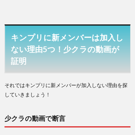
は加
入し
ない
理由
5
つ！
キンプリに新メンバーは加入し
まと
ない理由5つ！少クラの動画が
め
証明
それではキンプリに新メンバーが加入しない理由を探
していきましょう！
少クラの動画で断言