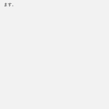
ます。
2.4
そも
そも
誰も
望ん
で居
ない
2.5
加入
した
子が
しん
どい
3
キン
プリ
に新
メン
バー