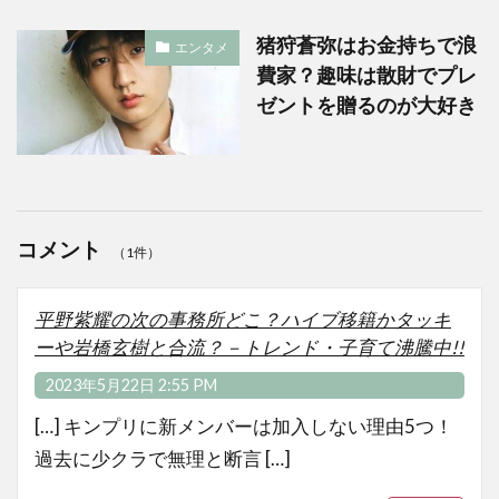
猪狩蒼弥はお金持ちで浪
エンタメ
費家？趣味は散財でプレ
ゼントを贈るのが大好き
コメント
（1件）
平野紫耀の次の事務所どこ？ハイブ移籍かタッキ
ーや岩橋玄樹と合流？－トレンド・子育て沸騰中!!
2023年5月22日 2:55 PM
[…] キンプリに新メンバーは加入しない理由5つ！
過去に少クラで無理と断言 […]