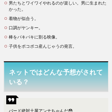
男たちとワイワイやれるのが楽しい。男に生まれた
ま
と
かった。
め
着物が似合う。
口調がヤンキー。
棒をバキバキに割る映像。
子供をポコポコ産んじゃうの発言。
ネットではどんな予想がされて
いる？
バード絶対土屋アンナちゃんだ😳