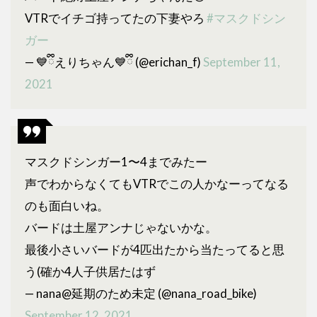
VTRでイチゴ持ってたの下妻やろ
#マスクドシン
ガー
— 💙ྀིえりちゃん💙ྀི (@erichan_f)
September 11,
2021
マスクドシンガー1〜4までみたー
声でわからなくてもVTRでこの人かなーってなる
のも面白いね。
バードは土屋アンナじゃないかな。
最後小さいバードが4匹出たから当たってると思
う(確か4人子供居たはず
— nana@延期のため未定 (@nana_road_bike)
September 12, 2021