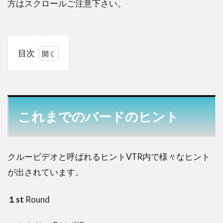
方はスクロールご注意下さい。
目次
1
こ
れ
ま
で
これまでのバードのヒント
の
バ
ー
ド
クルービデオと呼ばれるヒントVTR内で様々なヒント
の
が出されています。
ヒ
ン
ト
１st
Round
2