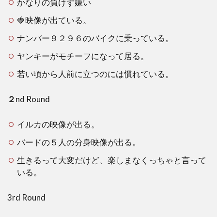
かなりの負けず嫌い
ネッ
トで
🍓映像が出ている。
はど
んな
ナンバー９２９６のバイクに乗っている。
予想
がさ
ヤンキーがモチーフになって居る。
れて
い
若い頃から人前に立つのには慣れている。
る？
２
nd Round
3
実
際
イルカの映像が出る。
に
バードの５人の分身映像が出る。
検
証
生きるって大変だけど、楽しまなくっちゃと言って
し
いる。
ま
し
た
3rd Round
4