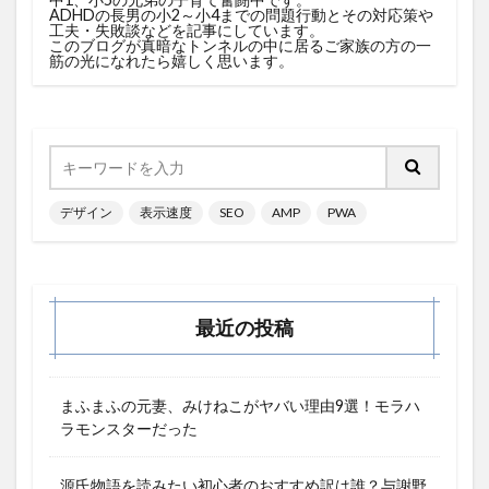
ADHDの長男の小2～小4までの問題行動とその対応策や
工夫・失敗談などを記事にしています。
このブログが真暗なトンネルの中に居るご家族の方の一
筋の光になれたら嬉しく思います。
デザイン
表示速度
SEO
AMP
PWA
最近の投稿
まふまふの元妻、みけねこがヤバい理由9選！モラハ
ラモンスターだった
源氏物語を読みたい初心者のおすすめ訳は誰？与謝野