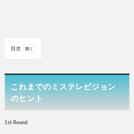
目次
1
こ
れ
ま
で
これまでのミステレビジョン
の
ミ
のヒント
ス
テ
レ
ビ
1st Round
ジ
ョ