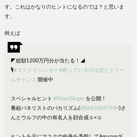
す。これはかなりのヒントになるのでは？と思いま
す。
例えば
◤総額1200万円分が当たる！◢
🎙
#マスクドシンガー
#歌っているのは誰だドリー
ムチャンス
開催中
スペシャルヒント
#MixedSinger
を公開！
番組パネリストのバカリズム(
@BAKARHYTHM
)さ
んとウルフの中の有名人を顔合成☺×☺
ヒントを元にマスクの中身を予想してAmazonギ