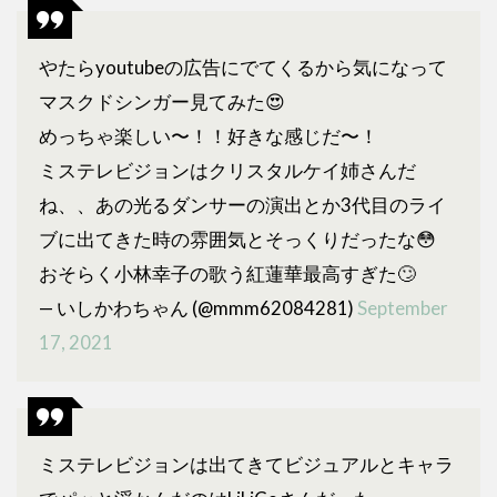
るツ
ール
やたらyoutubeの広告にでてくるから気になって
は？
マスクドシンガー見てみた😍
3.2
VTR
めっちゃ楽しい〜！！好きな感じだ〜！
で検
ミステレビジョンはクリスタルケイ姉さんだ
証
ね、、あの光るダンサーの演出とか3代目のライ
4
ブに出てきた時の雰囲気とそっくりだったな😳
ま
と
おそらく小林幸子の歌う紅蓮華最高すぎた🙄
め
— いしかわちゃん (@mmm62084281)
September
17, 2021
ミステレビジョンは出てきてビジュアルとキャラ