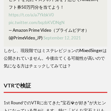
フト券50万円分を当てよう！
https://t.co/aJa7YkbkV0
pic.twitter.com/bqzbKVDNgN
— Amazon Prime Video（プライムビデオ）
(@PrimeVideo_JP)
September 12, 2021
しかし、現段階ではミステレビジョンの
MixedSinger
は
公開されていません。今後出てくる可能性が高いので
気になる方はチェックしてみては？
VTRで検証
1st RoundでのVTRに出てきた”宝石💎が好き”が大ヒン
トになっている気がします。特に「どんな宝石よりも