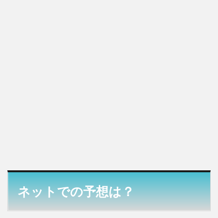
み
さ
ん
を
唄
う
の
は
誰
な
の
か
検
証
し
ま
し
た
ネットでの予想は？
3.1
正体
を探