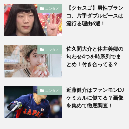
【クセスゴ】男性ブラン
エンタメ
コ、片手ダブルピースは
流行る理由6選！
佐久間大介と休井美郷の
エンタメ
匂わせ4つを時系列でま
とめ！付き合ってる？
近藤健介はファンモンDJ
エンタメ
ケミカルに似てる？画像
を集めて徹底調査！