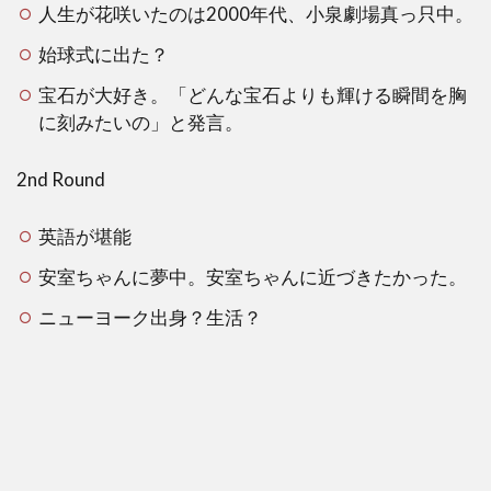
人生が花咲いたのは2000年代、小泉劇場真っ只中。
ン
の
始球式に出た？
ヒ
ン
宝石が大好き。「どんな宝石よりも輝ける瞬間を胸
ト
に刻みたいの」と発言。
2
2nd Round
ネッ
トで
の予
英語が堪能
想
は？
安室ちゃんに夢中。安室ちゃんに近づきたかった。
3
ニューヨーク出身？生活？
実
際
に
浜
崎
あ
ゆ