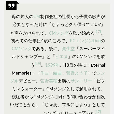
母の知人の
CM
制作会社の社長から子供の歌声が
必要となった時に「ちょっとクリ借りていい?」
[17]
と声をかけられて、
CMソング
を歌い始める
。
初めての仕事は4歳のころで、
PCエンジンDuo
の
CMソング
である。後に、
資生堂
「スーパーマイ
ルドシャンプー」と「
ピエヌ
」のCMソングを歌
[19]
う
。
1999年
、13歳の時に「
Eternal
Memories
」（
作曲
・
編曲
：
菅野よう子
）で
シン
グル
デビュー。
菅野美穂
出演の
サントリー
「ビタ
ミンウォーター」CMソングとして起用されて、
視聴者からCMソングに関する問い合わせが相次
いだことから、「じゃあ、フルにしよう」として
[17]
シングルリリースに至った
。