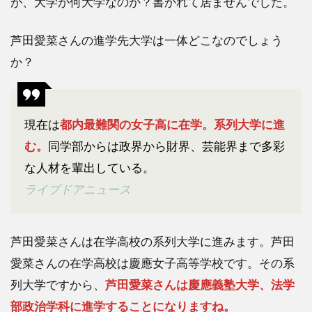
が、大学が何大学なのか？書かれて居ませんでした。
芦田
愛菜
芦田愛菜さんの進学先大学は一体どこなのでしょう
は頭
がい
か？
い！
英検
1級
を高
現在は
都内最難関の女子高に在学。系列大学に進
2で
む。
同学部からは政界から財界、芸能界まで多彩
取得
な人材を輩出している。
4
ま
ライブドアニュース
と
め
芦田愛菜さんは在学高校の系列大学に進みます。芦田
愛菜さんの在学高校は慶應女子高等学校です。その系
列大学ですから、
芦田愛菜さんは慶應義塾大学、法学
部政治学科に進学することになりますね。