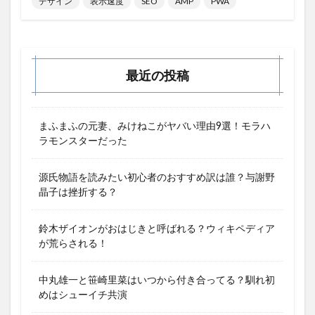
デザイン
表示速度
SEO
AMP
PWA
最近の投稿
まふまふの元妻、みけねこがヤバい理由9選！モラハ
ラモンスターだった
源氏物語を読みたい初心者のおすすめ訳は誰？与謝野
晶子は挫折する？
鈴木ザイオンがおはじきと呼ばれる？ウィキペディア
が荒らされる！
中丸雄一と笹崎里菜はいつから付き合ってる？馴れ初
めはシューイチ共演