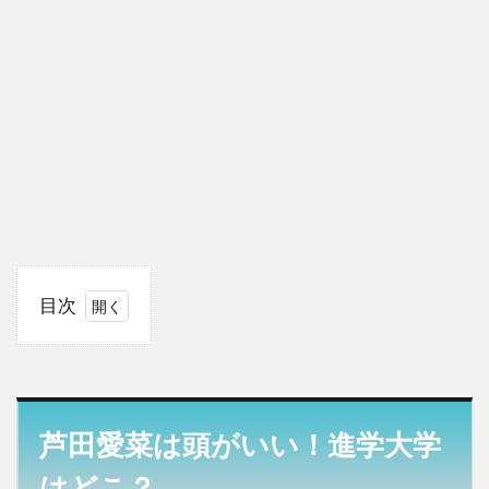
目次
1
芦田
愛菜
は頭
がい
芦田愛菜は頭がいい！進学大学
い！
進学
はどこ？