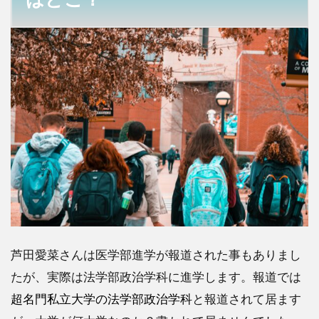
大学
はど
こ？
2
芦田
愛菜
の進
学大
学、
慶應
義塾
大学
法学
部政
治学
科の
芦田愛菜さんは医学部進学が報道された事もありまし
偏差
値
たが、実際は法学部政治学科に進学します。報道では
は？
超名門私立大学の法学部政治学科
と報道されて居ます
3