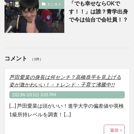
「でも幸せならOKで
エンタメ
す！！」は誰？青学出身
で今は仙台で会社員！？
コメント
（1件）
芦田愛菜の身長は何センチ？高橋恭平を見上げる
姿が激かわいい！－トレンド・子育て沸騰中!!
2023年3月5日 3:05 PM
[…] 芦田愛菜は頭がいい！進学大学の偏差値や英検
1級所持レベルを調査！ […]
返信