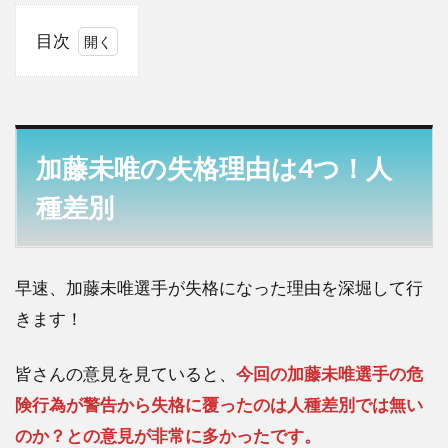
目次
1
加藤
未唯
の失
格理
加藤未唯の失格理由は4つ！人
由は
4
種差別
つ！
人種
差別
早速、加藤未唯選手が失格になった理由を深堀して行
2
きます！
加藤
未唯
の失
皆さんの意見を見ていると、
今回の加藤未唯選手の危
格理
険行為が警告から失格に覆ったのは人種差別では無い
由は
4
のか？との意見が非常に多かったです。
つ！