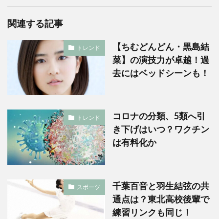
関連する記事
【ちむどんどん・黒島結
トレンド
菜】の演技力が卓越！過
去にはベッドシーンも！
コロナの分類、5類へ引
トレンド
き下げはいつ？ワクチン
は有料化か
千葉百音と羽生結弦の共
スポーツ
通点は？東北高校後輩で
練習リンクも同じ！