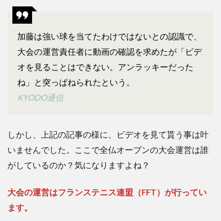
加藤
未唯
の失
格理
加藤は強い球を当てたわけではないとの認識で、
由は
大会の運営責任者に動画の確認を求めたが「ビデ
4
オを見ることはできない。アンラッキーだった
つ！
対戦
ね」と突っぱねられたという。
相手
KYODO通信
の策
略
5
しかし、上記の記事の様に、ビデオを見て貰う事は叶
加藤
未唯
いませんでした。ここで全仏オープンの大会運営は誰
の失
がしているのか？気になりますよね？
格理
由は
4
大会の運営はフランステニス連盟（FFT）が行ってい
つ！
ます。
まと
め