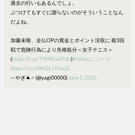
過去の行いもあるんでしょ。
ぶつけてもすぐに謝らないのがそういうことなん
だよね。
加藤未唯、全仏OPの賞金とポイント没収に 複3回
戦で危険行為により失格処分＜女子テニス＞
(
https://t.co/TYMRGeYh8x
)
#Yahooニュース
https://t.co/MH2L7J3wQE
— やぎ🐐♂ (@yagi00000)
June 5, 2023