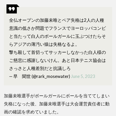
素行
がも
とも
全仏オープンの加藤未唯とペア失格は2人の人種
と悪
かっ
意識の低さか問題でフランスでヨーロッパコンビ
た
と当たって白人のボールガールに玉ぶつけたらそ
3
らアジアの薄汚い猿は失格なるよ。
加藤
撃ち殺して首切ってサッカーしなかった白人様の
未唯
の失
ご慈悲に感謝しないけん。あと日本テニス協会は
格理
さっさと人種差別だと抗議しろ
由は
4
— 早 聞世 (@rark_mosewater)
June 5, 2023
つ！
危険
行為
加藤未唯選手がボールガールにボールを当ててしまい
だっ
た
失格になった後、加藤未唯選手は大会運営責任者に動
画の確認を求めていました。
4