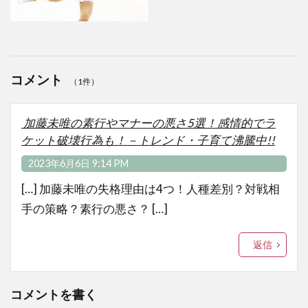
コメント
（1件）
加藤未唯の素行やマナーの悪さ5選！感情的でラ
ケット破壊行為も！－トレンド・子育て沸騰中!!
2023年6月6日 9:14 PM
[…] 加藤未唯の失格理由は4つ！人種差別？対戦相
手の策略？素行の悪さ？ […]
返信
コメントを書く