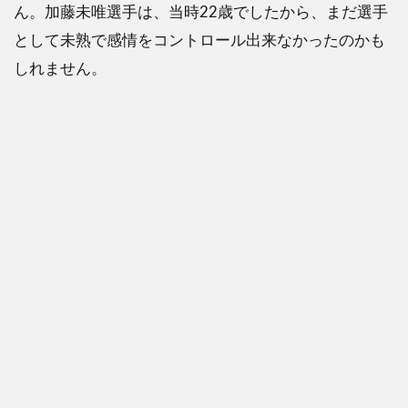
ん。加藤未唯選手は、当時22歳でしたから、まだ選手
には
ラケ
として未熟で感情をコントロール出来なかったのかも
ット
しれません。
を通
路に
投げ
つけ
る！
4
加
藤未
唯の
素行
が悪
い！
ボー
ルガ
ール
にボ
ール