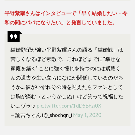
平野紫耀さんはインタビューで「早く結婚したい・令
和の間にパパになりたい」と発言していました。
結婚願望が強い平野紫耀さんの語る「結婚観」は
苦しくなるほど素敵で、これほどまでに''幸せな
家庭を築く''ことに強く憧れを持つのには紫耀く
んの過去や生い立ちになにか関係しているのだろ
うか….彼がいずれその時を迎えたらファンとして
は胸が痛む（というかしぬ）けど笑って祝福した
い….ヴゥッ
pic.twitter.com/1dD5BFzi0X
— 諭吉ちゃん (@_shochqn_)
May 1, 2020