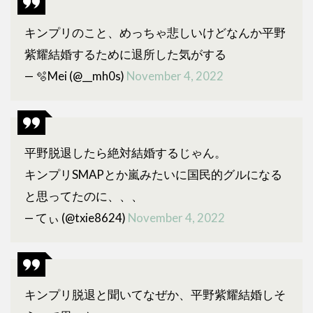
何？
海外
進出
キンプリのこと、めっちゃ悲しいけどなんか平野
は建
紫耀結婚するために退所した気がする
前？
— 🫧Mei (@__mh0s)
November 4, 2022
3
ま
と
め
平野脱退したら絶対結婚するじゃん。
キンプリSMAPとか嵐みたいに国民的グルになる
と思ってたのに、、、
— てぃ (@txie8624)
November 4, 2022
キンプリ脱退と聞いてなぜか、平野紫耀結婚しそ