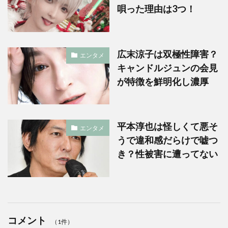
唄った理由は3つ！
広末涼子は双極性障害？
エンタメ
キャンドルジュンの会見
が特徴を鮮明化し濃厚
平本淳也は怪しくて悪そ
エンタメ
うで違和感だらけで嘘つ
き？性被害に遭ってない
コメント
（1件）