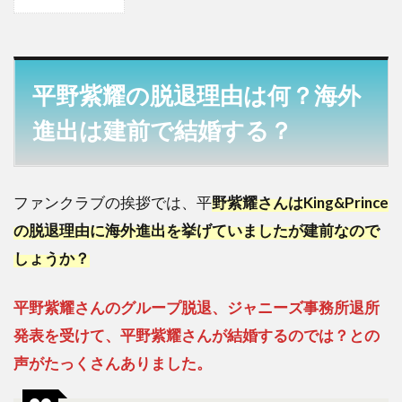
1
平野
紫耀
の脱
退理
平野紫耀の脱退理由は何？海外
由は
何？
進出は建前で結婚する？
海外
進出
は建
前で
ファンクラブの挨拶では、平
野紫耀さんはKing&Prince
結婚
の脱退理由に海外進出を挙げていましたが建前なので
す
る？
しょうか？
2
平野紫耀さんのグループ脱退、ジャニーズ事務所退所
平野
紫耀
発表を受けて、平野紫耀さんが結婚するのでは？との
の脱
声がたっくさんありました。
退理
由は