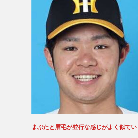
拓夢
はキ
ンプ
リ岸
優太
に似
て
る？
世間
の反
応
は？
3
中野
拓夢
はキ
まぶたと眉毛が並行な感じがよく似てい
ンプ