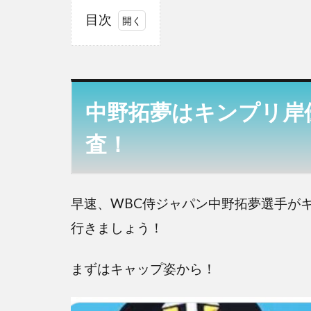
目次
1
中野
拓夢
はキ
中野拓夢はキンプリ岸
ンプ
リ岸
査！
優太
に似
て
る？
早速、WBC侍ジャパン中野拓夢選手が
画像
行きましょう！
で調
査！
まずはキャップ姿から！
2
中野