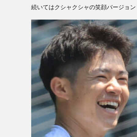
リ岸
続いてはクシャクシャの笑顔バージョン
優太
に似
て
る？
まと
め