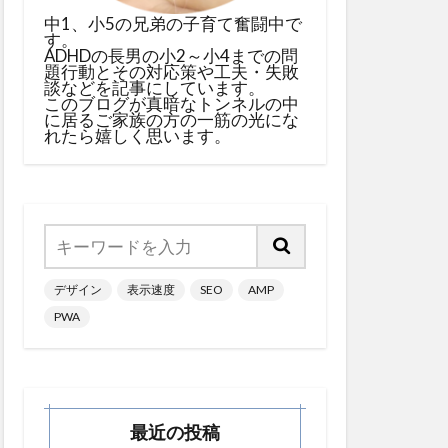
中1、小5の兄弟の子育て奮闘中で
す。
ADHDの長男の小2～小4までの問
題行動とその対応策や工夫・失敗
談などを記事にしています。
このブログが真暗なトンネルの中
に居るご家族の方の一筋の光にな
れたら嬉しく思います。
デザイン
表示速度
SEO
AMP
PWA
最近の投稿