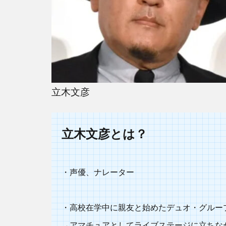
TAG
Heuer
2.2
BMW
2.3
NEXCO
立木文彦
東日本
TVCM
3
立木文彦とは？
河内
大和
は声
・声優、ナレーター
優で
はな
く俳
・高校在学中に親友と始めたデュオ・グルー
優！
→アマチュアとしてライブステージに立ちな