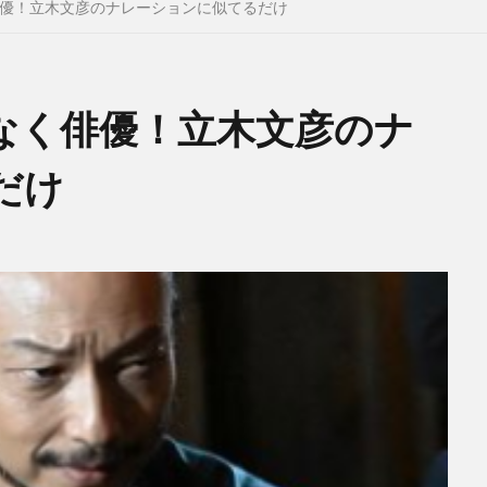
優！立木文彦のナレーションに似てるだけ
なく俳優！立木文彦のナ
だけ