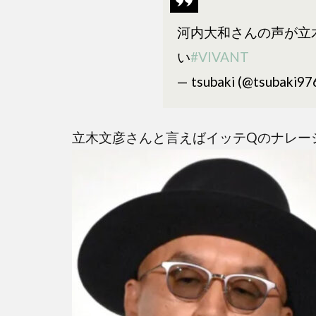
似て
る？
河内大和さんの声が立
い
#VIVANT
2
河内
— tsubaki (@tsubaki9
大和
は声
優で
立木文彦さんと言えばイッテQのナレー
はな
く俳
優！
ナレ
ーシ
ョン
3
選！
2.1