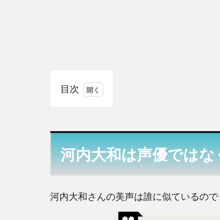
目次
1
河内
大和
は声
河内大和は声優ではな
優で
はな
く俳
優！
河内大和さんの美声は誰に似ているので
誰の
声に