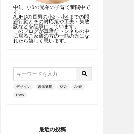
中1、小5の兄弟の子育て奮闘中で
す。
ADHDの長男の小2～小4までの問
題行動とその対応策や工夫・失敗
談などを記事にしています。
このブログが真暗なトンネルの中
に居るご家族の方の一筋の光にな
れたら嬉しく思います。
デザイン
表示速度
SEO
AMP
PWA
最近の投稿