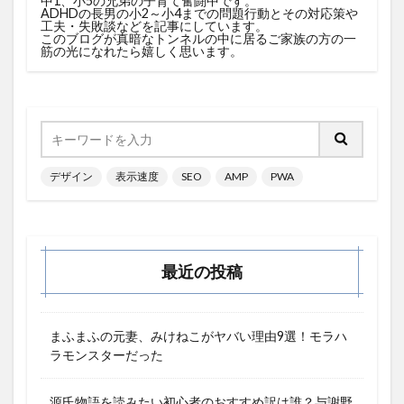
中1、小5の兄弟の子育て奮闘中です。
ADHDの長男の小2～小4までの問題行動とその対応策や
工夫・失敗談などを記事にしています。
このブログが真暗なトンネルの中に居るご家族の方の一
筋の光になれたら嬉しく思います。
デザイン
表示速度
SEO
AMP
PWA
最近の投稿
まふまふの元妻、みけねこがヤバい理由9選！モラハ
ラモンスターだった
源氏物語を読みたい初心者のおすすめ訳は誰？与謝野