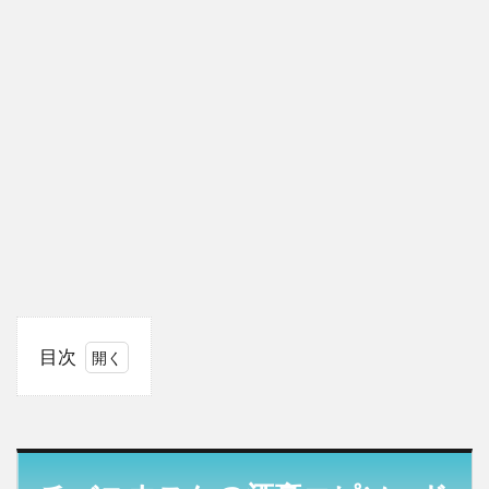
目次
1
チバ
ユウ
スケ
の酒