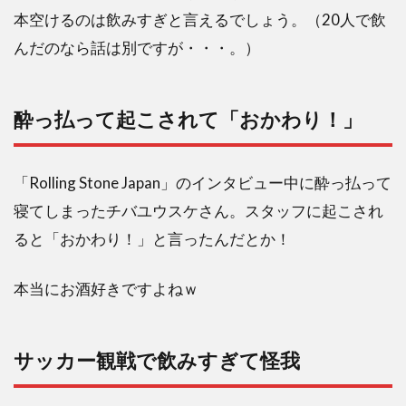
ピソ
本空けるのは飲みすぎと言えるでしょう。（20人で飲
ード
んだのなら話は別ですが・・・。）
4
選！
2.1
酔っ払って起こされて「おかわり！」
タバ
コの
銘柄
「Rolling Stone Japan」のインタビュー中に酔っ払って
はラ
ッキ
寝てしまったチバユウスケさん。スタッフに起こされ
ース
ると「おかわり！」と言ったんだとか！
トラ
イク
本当にお酒好きですよねｗ
2.2
仲間
内で
吸い
サッカー観戦で飲みすぎて怪我
始め
たの