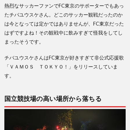
は一
熱烈なサッカーファンでFC東京のサポーターでもあっ
番早
い
たチバユウスケさん。どこのサッカー観戦だったのか
は今となっては定かではありませんが、FC東京だった
2.3
お金
はずですよね！その観戦中に飲みすぎて怪我をしてし
はい
まったそうです。
らな
い。
タバ
チバユウスケさんはFC東京が好きすぎて非公式応援歌
コと
「ＶＡＭＯＳ ＴＯＫＹＯ！」をリリースしていま
酒が
買え
す。
れば
いい
2.4
国立競技場の高い場所から落ちる
タバ
コを
吸う
姿が
かっ