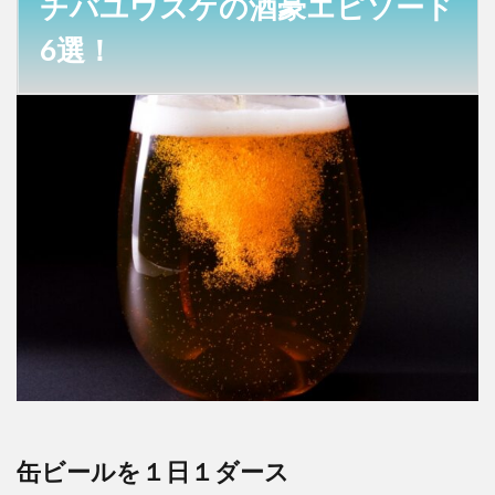
チバユウスケの酒豪エピソード
豪エ
ピソ
6選！
ード
6
選！
1.1
缶ビ
ール
を１
日１
ダー
ス
1.2
夜８
時か
ら翌
日13
時ま
缶ビールを１日１ダース
で飲