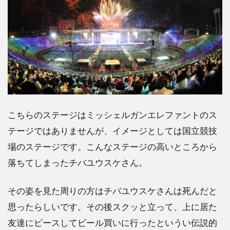
こい
い！
3
チバ
ユウ
スケ
の酒
豪・
喫煙
は食
こちらのステージはミッシェルガンエレファントのス
道が
テージではありませんが、イメージとしては国立競技
んの
原
場のステージです。こんなステージの高いところから
因？
落ちてしまったチバユウスケさん。
4
チバ
その姿を見た周りの方はチバユウスケさんは死んだと
ユウ
思ったらしいです。その後スクッと立って、上に居た
スケ
の酒
友達にピースしてビール買いに行ったというい伝説的
豪・