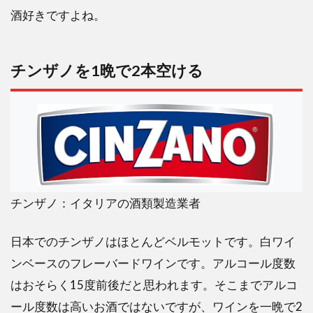
観戦
酒好きですよね。
で飲
みす
ぎて
怪我
チンザノを1晩で2本空ける
1.6
国立
競技
場の
高い
場所
から
落ち
チンザノ：イタリアの酒類製造業者
る
2
日本でのチンザノはほとんどベルモットです。白ワイ
チバ
ンベースのフレーバードワインです。アルコール度数
ユウ
スケ
はおそらく15度前後だと思われます。そこまでアルコ
の喫
ール度数は高いお酒ではないですが、ワインを一晩で2
煙エ