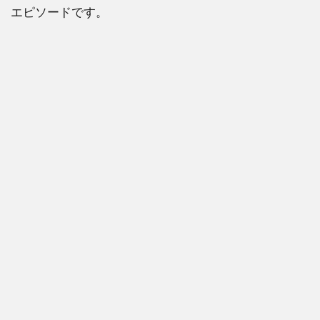
エピソードです。
喫煙
エピ
ソー
ド
選！
まと
め