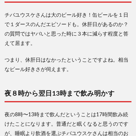
み明
かす
チバユウスケさんは大のビール好き！缶ビールを１日
1.3
で１ダースのんだエピソードも。休肝日があるのか？
チン
ザノ
の質問ではヤバいと思った時に３本に減らす程度と答
を1晩
えて居ます。
で2本
空け
る
つまり、休肝日はなかったということですよね。相当
1.4
なビール好きさが伺えます。
酔っ払
って起
こされ
夜８時から翌日13時まで飲み明かす
て「お
かわ
り！」
夜の8時〜13時まで飲んだということは17時間飲み続
1.5
けたことになります。普通だと眠くなると思うのです
サッ
カー
が、睡眠より飲酒を選ぶチバユウスケさんは相当のお