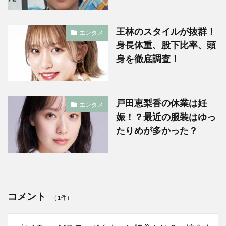
王林のスタイルが抜群！
エンタメ
身長体重、股下比率、頭
身を徹底調査！
戸田恵梨香の休業は妊
エンタメ
娠！？最近の服装はゆっ
たりめが多かった？
コメント
（1件）