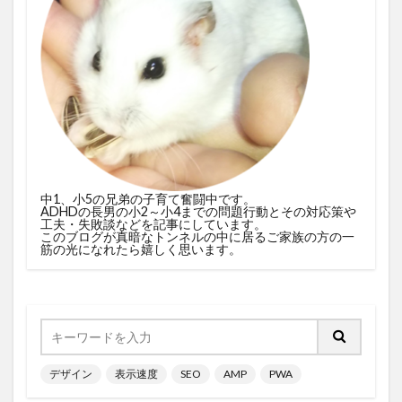
中1、小5の兄弟の子育て奮闘中です。
ADHDの長男の小2～小4までの問題行動とその対応策や
工夫・失敗談などを記事にしています。
このブログが真暗なトンネルの中に居るご家族の方の一
筋の光になれたら嬉しく思います。
デザイン
表示速度
SEO
AMP
PWA