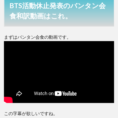
発表
BTS活動休止発表のバンタン会
のバ
ンタ
食和訳動画はこれ。
ン会
食和
訳動
画は
まずはバンタン会食の動画です。
こ
れ。
2
BTS
活動
休止
発表
のバ
ンタ
ン会
食和
訳は
こ
この字幕が欲しいですね。
れ。