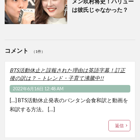
メン玖村将史！ハリュー
は彼氏じゃなかった？
コメント
（1件）
BTS活動休止と誤報された理由は英語字幕！訂正
後の訳は？－トレンド・子育て沸騰中!!
2022年6月16日 12:48 AM
[…] BTS活動休止発表のバンタン会食和訳と動画を
和訳する方法。 […]
返信