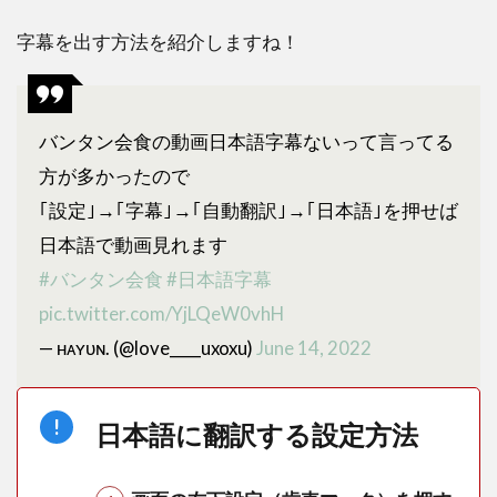
3
字幕を出す方法を紹介しますね！
ま
と
め
バンタン会食の動画日本語字幕ないって言ってる
方が多かったので
｢設定｣→｢字幕｣→｢自動翻訳｣→｢日本語｣を押せば
日本語で動画見れます
#バンタン会食
#日本語字幕
pic.twitter.com/YjLQeW0vhH
— ʜᴀʏᴜɴ. (@love____uxoxu)
June 14, 2022
日本語に翻訳する設定方法