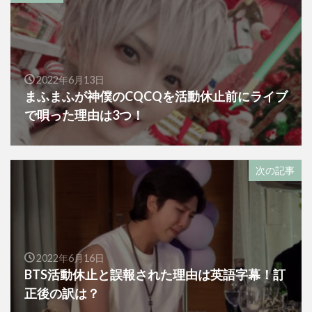
2022年6月13日
まふまふが神僕のCQCQを活動休止前にライブ
で唄った理由は3つ！
次の記事
2022年6月16日
BTS活動休止と誤報された理由は英語字幕！訂
正後の訳は？