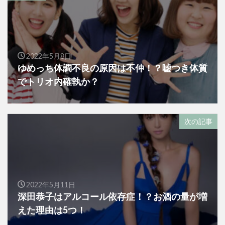
2022年5月8日
ゆめっち体調不良の原因は不仲！？嘘つき体質
でトリオ内確執か？
次の記事
2022年5月11日
深田恭子はアルコール依存症！？お酒の量が増
えた理由は5つ！