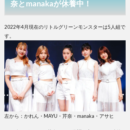
manaka
奈とmanakaが休養中！
が休養
中！
2
2022年4月現在のリトルグリーンモンスターは5人組で
リト
す。
グリ
が3
人な
のは
何
故？
元は
メン
バー
は7
人！
3
リト
左から：かれん・MAYU・芹奈・manaka・アサヒ
グリ
が3