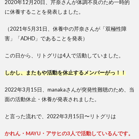
2020年12月20日、芹奈さんが体調不良のため一時的
人な
のは
に休養することを発表しました。
何
故？
（2021年5月31日、休養中の芹奈さんが「双極性障
不仲
から
害」「ADHD」であることを発表）
のス
トレ
この日から、リトグリは4人で活動していました。
スで
休
養？
しかし、またもや活動を休止するメンバーがっ！！
4
ま
2022年3月15日、manakaさんが突発性難聴のため、当
と
面の活動休止・休養が発表されました。
め
と言った流れで、2022年3月15日〜リトグリは
かれん・MAYU・アサヒの3人で活動しているんです。