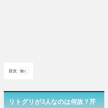
目次
1
リ
トグリ
が3人
なのは
何故？
リトグリが3人なのは何故？芹
芹奈と