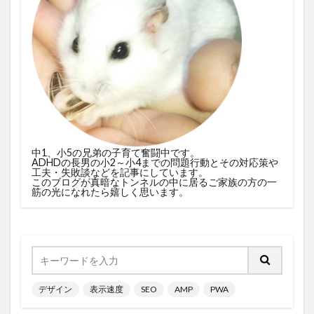
中1、小5の兄弟の子育て奮闘中です。
ADHDの長男の小2～小4までの問題行動とその対応策や
工夫・失敗談などを記事にしています。
このブログが真暗なトンネルの中に居るご家族の方の一
筋の光になれたら嬉しく思います。
デザイン
表示速度
SEO
AMP
PWA