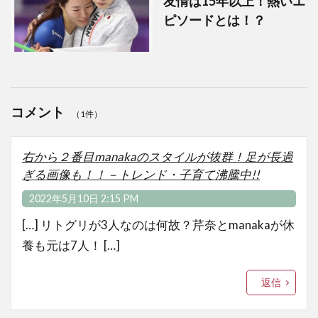
友情は15年以上！熱いエ
ピソードとは！？
コメント
（1件）
右から２番目manakaのスタイルが抜群！足が長過
ぎる画像も！！－トレンド・子育て沸騰中!!
2022年5月10日 2:15 PM
[…] リトグリが3人なのは何故？芹奈とmanakaが休
養も元は7人！ […]
返信