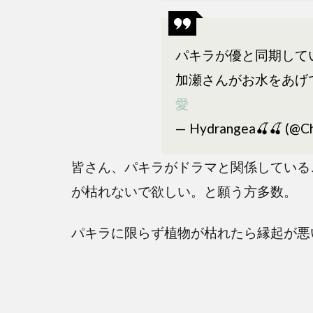
キラの
花言葉
が恐
パキラが優と同期して
怖！？
加瀬さんがお水をあげ
3
愛
わざ
わざ
— Hydrangea🍒🍒 (@Ch
最
愛・
皆さん、パキラがドラマと関係している
パキ
が枯れないで欲しい。と願う方多数。
ラを
出し
パキラに限らず植物が枯れたら縁起が悪
た訳
は？
4
ま