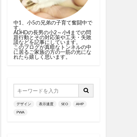
中1、小5の兄弟の子育て奮闘中で
す。
ADHDの長男の小2～小4までの問
題行動とその対応策や工夫・失敗
談などを記事にしています。
このブログが真暗なトンネルの中
に居るご家族の方の一筋の光にな
れたら嬉しく思います。
デザイン
表示速度
SEO
AMP
PWA