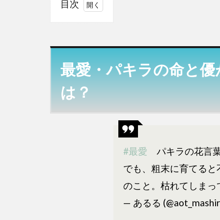
目次
1
最
愛・
パキ
最愛・パキラの命と優
ラの
命と
は？
優が
シン
ク
ロ？
ネッ
#最愛
パキラの花言葉
トの
でも、粗末に育てると
反応
は？
のこと。枯れてしまっ
2
最
— あるる (@aot_mashir
愛・パ