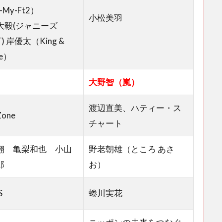
-My-Ft2）
小松美羽
大毅(ジャニーズ
T) 岸優太（King &
ce）
大野智（嵐）
渡辺直美、ハティー・ス
Zone
チャート
翔 亀梨和也 小山
野老朝雄（ところ あさ
郎
お）
S
蜷川実花