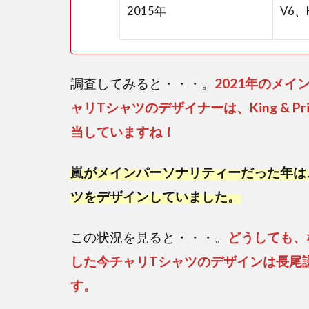
2015年
V6、H
デザ
イン
は
誰？
調査してみると・・・。
2021年のメイン
まと
め
ャリTシャツのデザイナーは、King & 
当していますね！
嵐がメインパーソナリティーだった年は
ツをデザインしていました。
この状況を見ると・・・。
どうしても、
した今チャリTシャツのデザインは長尾
す。