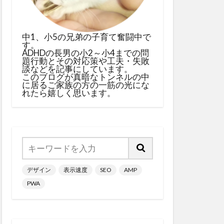
中1、小5の兄弟の子育て奮闘中で
す。
ADHDの長男の小2～小4までの問
題行動とその対応策や工夫・失敗
談などを記事にしています。
このブログが真暗なトンネルの中
に居るご家族の方の一筋の光にな
れたら嬉しく思います。
デザイン
表示速度
SEO
AMP
PWA