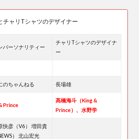
とチャリTシャツのデザイナー
チャリTシャツのデザイナ
ンパーソナリティー
ー
にのちゃんねる
長場雄
髙橋海斗（King &
& Prince
Prince）、水野学
原快彦（V6） 増田貴
NEWS） 北山宏光