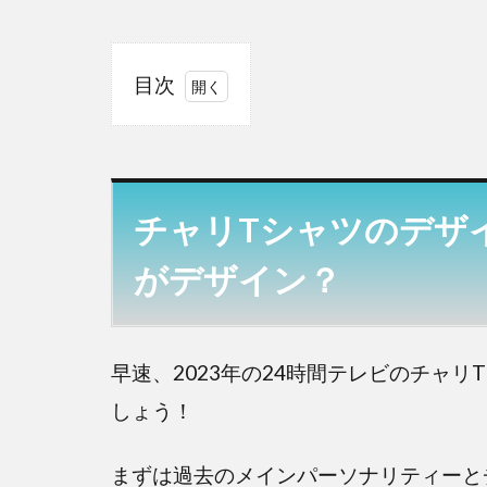
目次
1
チャ
リT
シャ
チャリTシャツのデザ
ツの
デザ
がデザイン？
イン
は長
尾謙
杜？
早速、2023年の24時間テレビのチャ
過去
しょう！
には
誰が
まずは過去のメインパーソナリティーと
デザ