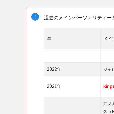
イ
ン？
過去のメインパーソナリティー
2
チャ
リT
年
メイ
シャ
ツの
デザ
イン
は長
2022年
ジャ
尾謙
杜？
描い
2021年
King 
た画
は？
井ノ
3
久（