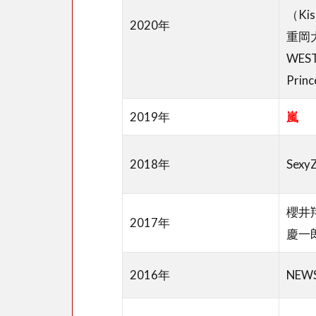
チャ
（Kis
リT
2020年
重岡
シャ
ツの
WES
デザ
Prin
イン
は長
2019年
嵐
尾謙
杜？
世間
2018年
Sexy
の反
応
櫻井
は？
2017年
慶一
4
チャ
2016年
NEW
リT
シャ
ツの