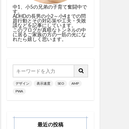
中1、小5の兄弟の子育て奮闘中で
す。
ADHDの長男の小2～小4までの問
題行動とその対応策や工夫・失敗
談などを記事にしています。
このブログが真暗なトンネルの中
に居るご家族の方の一筋の光にな
れたら嬉しく思います。
デザイン
表示速度
SEO
AMP
PWA
最近の投稿