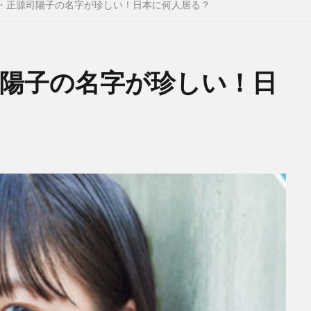
・正源司陽子の名字が珍しい！日本に何人居る？
司陽子の名字が珍しい！日