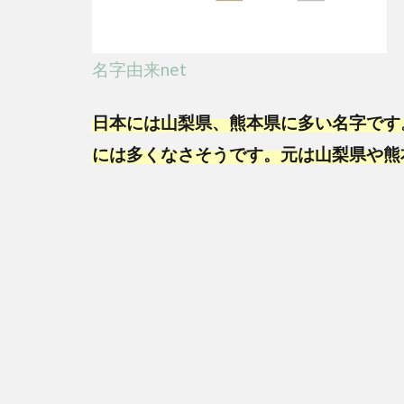
出
身？
プロ
名字由来net
フィ
ー
日本には山梨県、熊本県に多い名字です
ル！
には多くなさそうです。元は山梨県や熊
4
ま
と
め