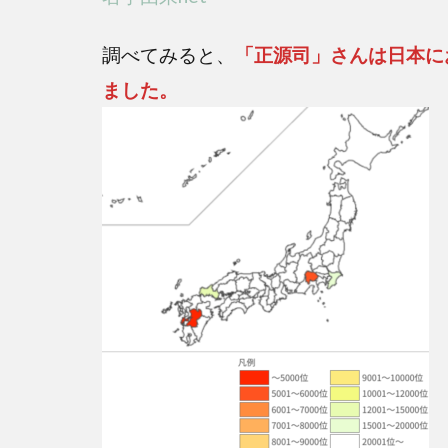
い！
兵庫
調べてみると、
「正源司」さんは日本に
県は
ました。
珍し
い名
字が
多
い？
3
日向
坂4
期
生・
正源
司陽
子は
芦屋