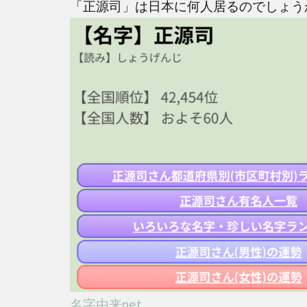
「正源司」は日本に何人居るのでしょう
い！
日本
には
何人
居
る？
2
日向
坂4
期
生・
正源
司陽
子の
名字
が珍
し
名字由来net