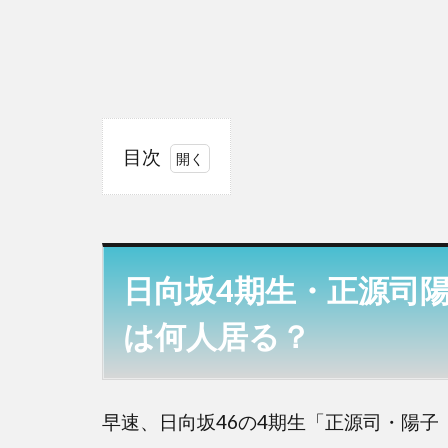
目次
1
日向
坂4
期
日向坂4期生・正源司
生・
正源
は何人居る？
司陽
子の
名字
が珍
早速、日向坂46の4期生「正源司・陽
し