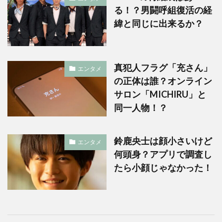
る！？男闘呼組復活の経
緯と同じに出来るか？
真犯人フラグ「充さん」
エンタメ
の正体は誰？オンライン
サロン「MICHIRU」と
同一人物！？
鈴鹿央士は顔小さいけど
エンタメ
何頭身？アプリで調査し
たら小顔じゃなかった！