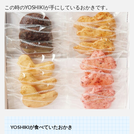
1.4
この時のYOSHIKIが手にしているおかきです。
プリ
ン状
のゼ
リー
（緑
とク
リー
ム色
のツ
ート
ン）
2
ま
と
め
YOSHIKIが食べていたおかき