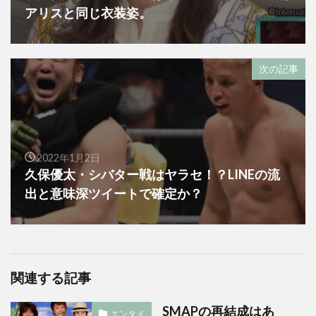
アリスと同じ衣装姿。
次の記事
2022年1月2日
久保優太・シバター戦はヤラセ！？LINEの流
出と意味深ツイートで確定か？
関連する記事
SMAPの再結成はあ
エンタメ