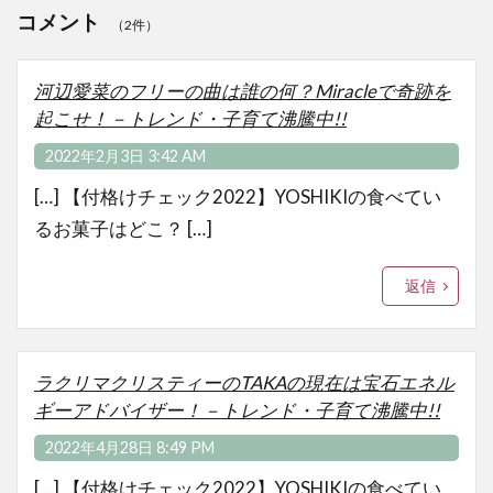
コメント
（2件）
河辺愛菜のフリーの曲は誰の何？Miracleで奇跡を
起こせ！－トレンド・子育て沸騰中!!
2022年2月3日 3:42 AM
[…] 【付格けチェック2022】YOSHIKIの食べてい
るお菓子はどこ？ […]
返信
ラクリマクリスティーのTAKAの現在は宝石エネル
ギーアドバイザー！－トレンド・子育て沸騰中!!
2022年4月28日 8:49 PM
[…] 【付格けチェック2022】YOSHIKIの食べてい