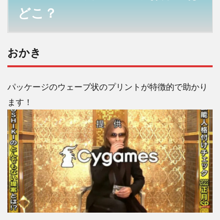
どこ？
こ？
1.1
おか
き
おかき
1.2
かり
パッケージのウェーブ状のプリントが特徴的で助かり
んと
う
ます！
1.3
プリ
ン状
のゼ
リー
（赤
い丸
状の
物入
り）