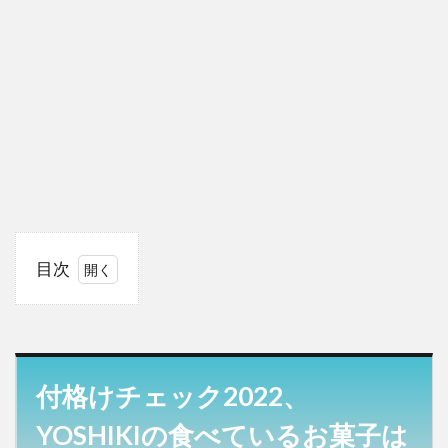
目次
1
付格
けチェッ
ク
2022、
YOSHIKI
付格けチェック2022、
の食べて
いるお菓
YOSHIKIの食べているお菓子は
子はど